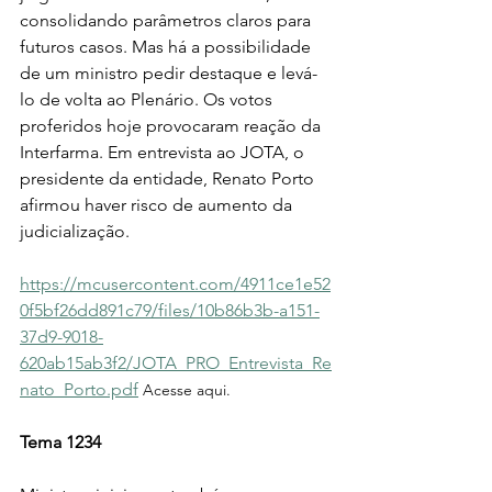
consolidando parâmetros claros para 
futuros casos. Mas há a possibilidade 
de um ministro pedir destaque e levá-
lo de volta ao Plenário. Os votos 
proferidos hoje provocaram reação da 
Interfarma. Em entrevista ao JOTA, o 
presidente da entidade, Renato Porto  
afirmou haver risco de aumento da 
judicialização.
https://mcusercontent.com/4911ce1e52
0f5bf26dd891c79/files/10b86b3b-a151-
37d9-9018-
620ab15ab3f2/JOTA_PRO_Entrevista_Re
nato_Porto.pdf
Acesse aqui.
Tema 1234