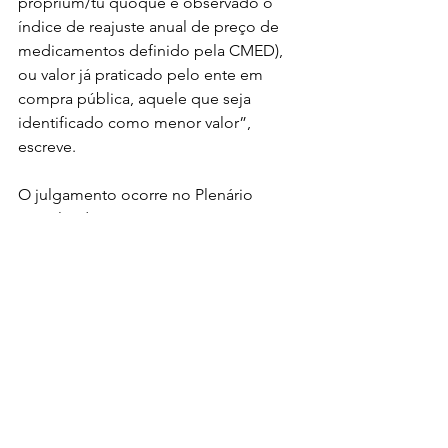
proprium/tu quoque e observado o 
índice de reajuste anual de preço de 
medicamentos definido pela CMED), 
ou valor já praticado pelo ente em 
compra pública, aquele que seja 
identificado como menor valor”, 
escreve.
O julgamento ocorre no Plenário 
Virtual e deve terminar na próxima 
sexta-feira (13/9). Até o momento, 
quatro ministros acompanharam o 
relator: Edson Fachin, Dias Toffoli, Luís 
Roberto Barroso e Cristiano Zanin."
UMA TRAGÉDIA ANUNCIADA
Decisão do STF ameaça à vida de 
milhares de pacientes com doenças 
raras
Autor: Antoine Souheil Daher - 
Presidente da FEBRARARAS - 