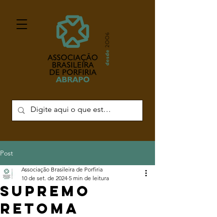
Post
Associação Brasileira de Porfiria
10 de set. de 2024
5 min de leitura
Supremo
retoma