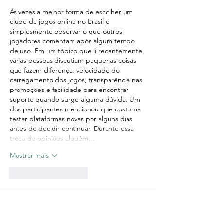
Às vezes a melhor forma de escolher um 
clube de jogos online no Brasil é 
simplesmente observar o que outros 
jogadores comentam após algum tempo 
de uso. Em um tópico que li recentemente, 
várias pessoas discutiam pequenas coisas 
que fazem diferença: velocidade do 
carregamento dos jogos, transparência nas 
promoções e facilidade para encontrar 
suporte quando surge alguma dúvida. Um 
dos participantes mencionou que costuma 
testar plataformas novas por alguns dias 
antes de decidir continuar. Durante essa 
troca de opiniões alguém…
Mostrar mais
Curtir
Responder
Marlene Delgado
05 de ago. de 2025