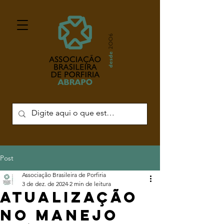
Post
Associação Brasileira de Porfiria
3 de dez. de 2024
2 min de leitura
ATUALIZAÇÃO
NO MANEJO