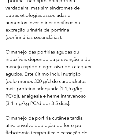
“porfiria” não apresenta porfiria 
verdadeira, mas sim síndromes de 
outras etiologias associadas a 
aumentos leves e inespecíficos na 
excreção urinária de porfirina 
(porfirinúrias secundárias).
O manejo das porfirias agudas ou 
induzíveis depende da prevenção e do 
manejo rápido e agressivo dos ataques 
agudos. Este último inclui nutrição 
(pelo menos 300 g/d de carboidratos 
mais proteína adequada [1-1,5 g/kg 
PC/d]), analgesia e heme intravenoso 
[3-4 mg/kg PC/d por 3-5 dias].
O manejo da porfiria cutânea tardia 
ativa envolve depleção de ferro por 
flebotomia terapêutica e cessação de 