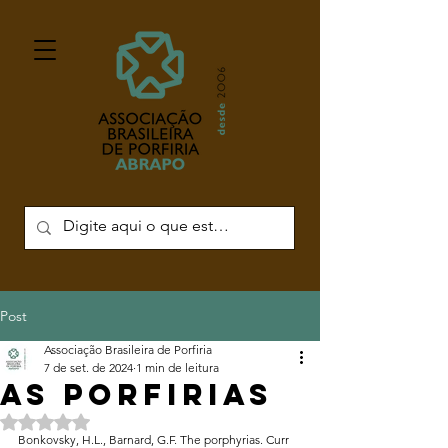
Post
Associação Brasileira de Porfiria
7 de set. de 2024
1 min de leitura
AS PORFIRIAS
Avaliado com NaN de 5 estrelas.
Bonkovsky, H.L., Barnard, G.F. The porphyrias. Curr 