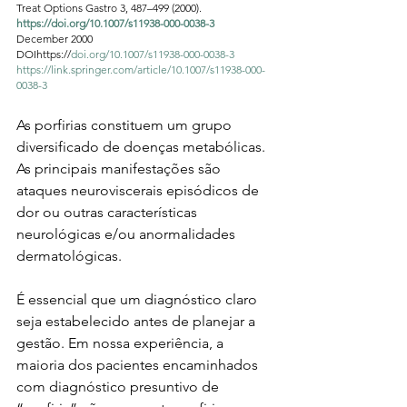
Treat Options Gastro 3, 487–499 (2000). 
https://doi.org/10.1007/s11938-000-0038-3
December 2000
DOIhttps://
doi.org/10.1007/s11938-000-0038-3
https://link.springer.com/article/10.1007/s11938-000-
0038-3
As porfirias constituem um grupo 
diversificado de doenças metabólicas. 
As principais manifestações são 
ataques neuroviscerais episódicos de 
dor ou outras características 
neurológicas e/ou anormalidades 
dermatológicas.
É essencial que um diagnóstico claro 
seja estabelecido antes de planejar a 
gestão. Em nossa experiência, a 
maioria dos pacientes encaminhados 
com diagnóstico presuntivo de 