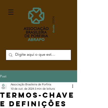
Post
Associação Brasileira de Porfiria
10 de out. de 2024
3 min de leitura
TERMOS-CHAVE
E DEFINIÇÕES