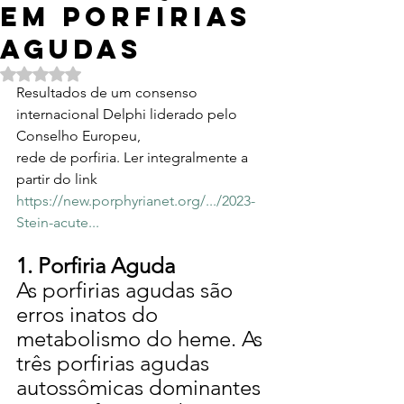
EM PORFIRIAS
AGUDAS
Avaliado com NaN de 5 estrelas.
Resultados de um consenso 
internacional Delphi liderado pelo 
Conselho Europeu,
rede de porfiria. Ler integralmente a 
partir do link 
https://new.porphyrianet.org/.../2023-
Stein-acute
...
1. 
Porfiria Aguda
As porfirias agudas são 
erros inatos do 
metabolismo do heme. As 
três porfirias agudas 
autossômicas dominantes 