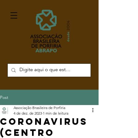
Post
Associação Brasileira de Porfiria
4 de dez. de 2023
1 min de leitura
Coronavirus
(Centro